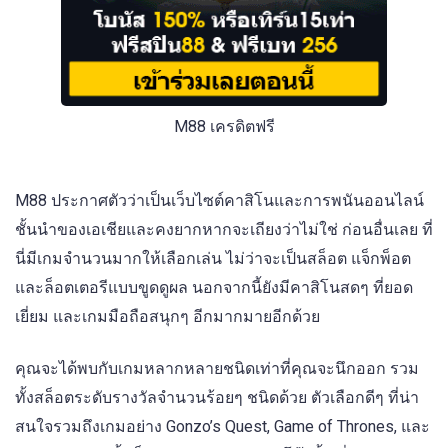
M88 เครดิตฟรี
M88 ประกาศตัวว่าเป็นเว็บไซต์คาสิโนและการพนันออนไลน์
ชั้นนำของเอเชียและคงยากหากจะเถียงว่าไม่ใช่ ก่อนอื่นเลย ที่
นี่มีเกมจำนวนมากให้เลือกเล่น ไม่ว่าจะเป็นสล็อต แจ็กพ็อต
และล็อตเตอรีแบบขูดดูผล นอกจากนี้ยังมีคาสิโนสดๆ ที่ยอด
เยี่ยม และเกมมือถือสนุกๆ อีกมากมายอีกด้วย
คุณจะได้พบกับเกมหลากหลายชนิดเท่าที่คุณจะนึกออก รวม
ทั้งสล็อตระดับรางวัลจำนวนร้อยๆ ชนิดด้วย ตัวเลือกดีๆ ที่น่า
สนใจรวมถึงเกมอย่าง Gonzo’s Quest, Game of Thrones, และ