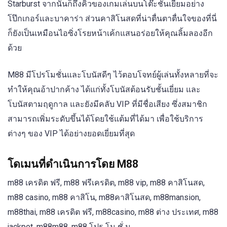
Starburst จากนั้นก็ถึงคิวของเกมเล่นบนโต๊ะชั้นเยี่ยมอย่าง
โป๊กเกอร์และบาคาร่า ส่วนคาสิโนสดที่น่าตื่นตาตื่นใจของที่นี่
ก็ยังเป็นเหมือนไอซิ่งโรยหน้าเค้กแสนอร่อยให้คุณลิ้มลองอีก
ด้วย
M88 มีโปรโมชั่นและโบนัสดีๆ ไว้ตอบโจทย์ผู้เล่นทั้งหลายที่จะ
ทำให้คุณอ้าปากค้าง ได้แก่ทั้งโบนัสต้อนรับชั้นเยี่ยม และ
โบนัสตามฤดูกาล และยังมีคลับ VIP ที่มีชื่อเสียง ซึ่งสมาชิก
สามารถเพิ่มระดับขึ้นได้โดยใช้แต้มที่ได้มา เพื่อใช้บริการ
ต่างๆ ของ VIP ได้อย่างยอดเยี่ยมที่สุด
โดเมนที่ดำเนินการโดย M88
m88 เครดิต ฟรี, m88 ฟรีเครดิต, m88 vip, m88 คาสิโนสด,
m88 casino, m88 คาสิโน, m88คาสิโนสด, m88mansion,
m88thai, m88 เครดิต ฟรี, m88casino, m88 ต่าง ประเทศ, m88
jackpot, m88m88, m88 โปร โม ชั่ น